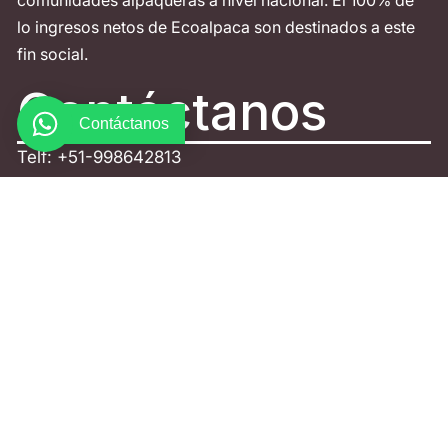
comunidades alpaqueras a nivel nacional. El 100% de
lo ingresos netos de Ecoalpaca son destinados a este
fin social.
Contáctanos
Contáctanos
Telf: +51-998642813
Av. La Fontana 1179 - 201 La Molina
Política de Privacidad
Términos y condiciones
Política de devoluciones y reembolsos
Descargo de Responsabilidad
Copyright
ESCRÍBENOS