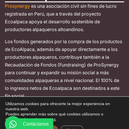
Prosynergy
es una asociación civil sin fines de lucro
registrada en Perú, que a través del proyecto
Ecoalpaca apoya el desarrollo sostenible de
productores alpaqueros altoandinos.
Los fondos generados por la compra de los productos
de EcoAlpaca, además de apoyar directamente a los
productores alpaqueros, contribuye también a la
Recaudación de Fondos (Fundraising) de ProSynergy
para continuar y expandir su misión social a más
comunidades alpaqueras a nivel nacional. El 100% de
lo ingresos netos de Ecoalpaca son destinados a este
fin social.
Utilizamos cookies para ofrecerte la mejor experiencia en
Contáctanos
nuestra web.
Puedes aprender más sobre qué cookies utilizamos o
desactivarlas en los
ajustes
.
Contáctanos
Telf: +51-998642813