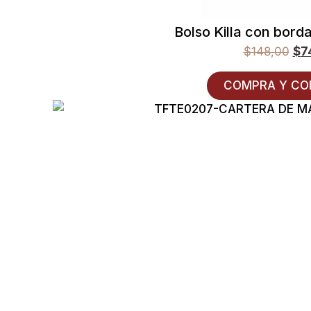
Bolso Killa con bord
$
148,00
$
7
COMPRA Y CO