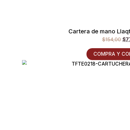
Cartera de mano Llaq
$
154,00
$
7
COMPRA Y CO