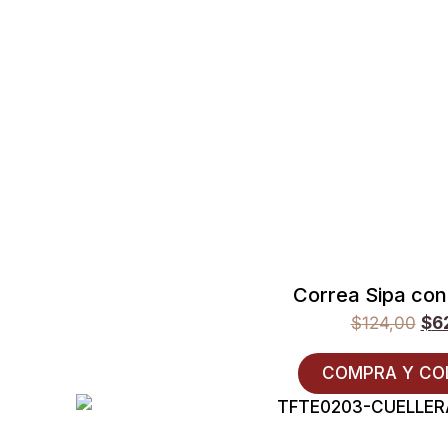
Correa Sipa co
$
124,00
$
6
COMPRA Y CO