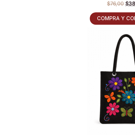
$
76,00
$
38
COMPRA Y CO