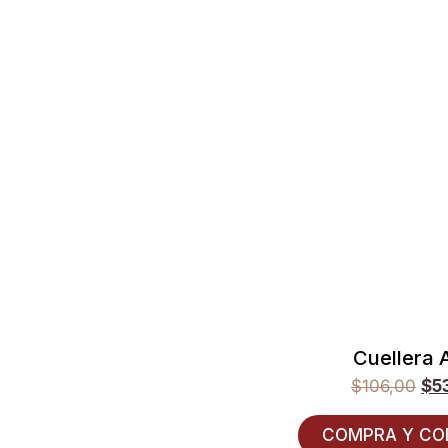
Cuellera 
$
106,00
$
5
COMPRA Y CO