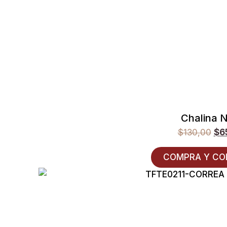
Chalina N
$
130,00
$
6
COMPRA Y CO