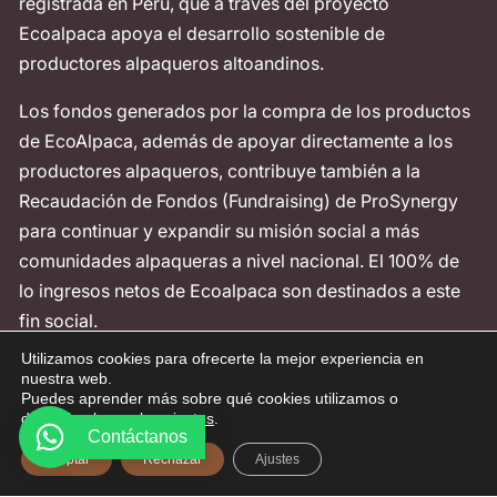
registrada en Perú, que a través del proyecto
Ecoalpaca apoya el desarrollo sostenible de
productores alpaqueros altoandinos.
Los fondos generados por la compra de los productos
de EcoAlpaca, además de apoyar directamente a los
productores alpaqueros, contribuye también a la
Recaudación de Fondos (Fundraising) de ProSynergy
para continuar y expandir su misión social a más
comunidades alpaqueras a nivel nacional. El 100% de
lo ingresos netos de Ecoalpaca son destinados a este
fin social.
Utilizamos cookies para ofrecerte la mejor experiencia en
Contáctanos
nuestra web.
Puedes aprender más sobre qué cookies utilizamos o
desactivarlas en los
ajustes
.
Telf: +51-998642813
Contáctanos
Aceptar
Rechazar
Ajustes
Av. La Fontana 1179 - 201 La Molina
Política de Privacidad