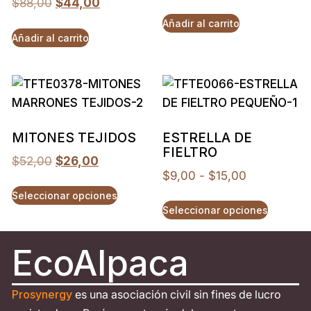
$
88,00
$
44,00
Añadir al carrito
Añadir al carrito
MITONES TEJIDOS
ESTRELLA DE
FIELTRO
$
52,00
$
26,00
$
9,00
-
$
15,00
Seleccionar opciones
Seleccionar opciones
EcoAlpaca
Prosynergy
es una asociación civil sin fines de lucro