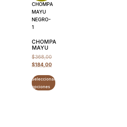
CHOMPA
MAYU
$
368,00
$
184,00
Seleccionar
opciones