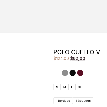
POLO CUELLO V
$
124,00
$
62,00
S
M
L
XL
1 Bordado
2 Bodados