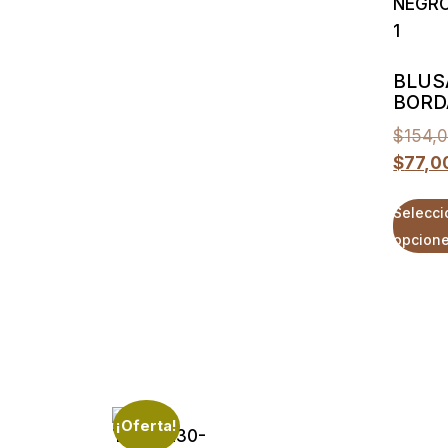
BLUS
BORD
$
154,
$
77,0
Selecci
opcion
¡Oferta!