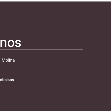
anos
a Molina
embolsos