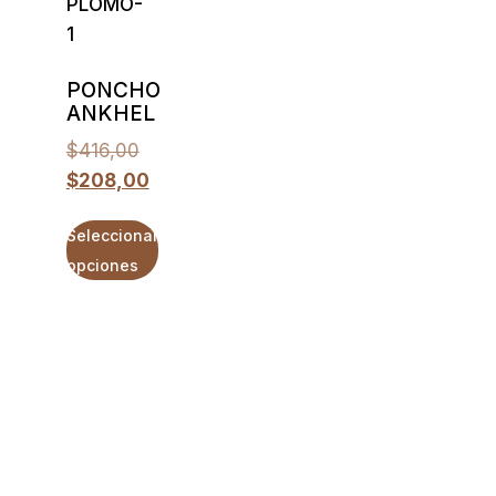
PONCHO
ANKHEL
$
416,00
$
208,00
Seleccionar
opciones