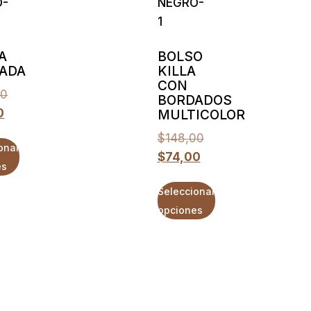
A
BOLSO
ADA
KILLA
CON
00
BORDADOS
0
MULTICOLOR
$
148,00
onar
$
74,00
es
Seleccionar
opciones