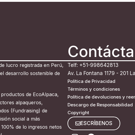
Contáct
 de lucro registrada en Perú,
Telf: +51-998642813
l desarrollo sostenible de
Av. La Fontana 1179 - 201 L
Política de Privacidad
Términos y condiciones
 productos de EcoAlpaca,
Política de devoluciones y re
ctores alpaqueros,
Descargo de Responsabilidad
dos (Fundraising) de
Copyright
sión social a más
ESCRÍBENOS
l 100% de lo ingresos netos
l.