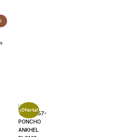
O
os
¡Oferta!