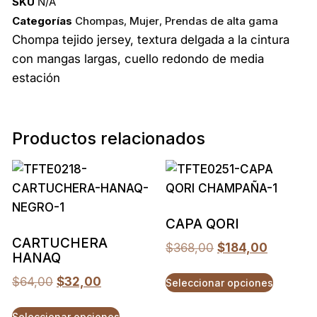
SKU
N/A
Categorías
Chompas
,
Mujer
,
Prendas de alta gama
Chompa tejido jersey, textura delgada a la cintura
con mangas largas, cuello redondo de media
estación
Productos relacionados
CAPA QORI
CARTUCHERA
$
368,00
$
184,00
HANAQ
$
64,00
$
32,00
Seleccionar opciones
Seleccionar opciones