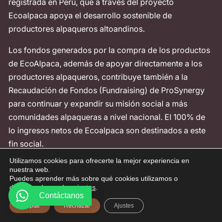
registrada en Perú, que a través del proyecto
Ecoalpaca apoya el desarrollo sostenible de
productores alpaqueros altoandinos.
Los fondos generados por la compra de los productos
de EcoAlpaca, además de apoyar directamente a los
productores alpaqueros, contribuye también a la
Recaudación de Fondos (Fundraising) de ProSynergy
para continuar y expandir su misión social a más
comunidades alpaqueras a nivel nacional. El 100% de
lo ingresos netos de Ecoalpaca son destinados a este
fin social.
Utilizamos cookies para ofrecerte la mejor experiencia en
Contáctanos
nuestra web.
Puedes aprender más sobre qué cookies utilizamos o
desactivarlas en los
ajustes
.
Telf: +51-998642813
Contáctanos
Aceptar
Rechazar
Ajustes
Av. La Fontana 1179 - 201 La Molina
Política de Privacidad