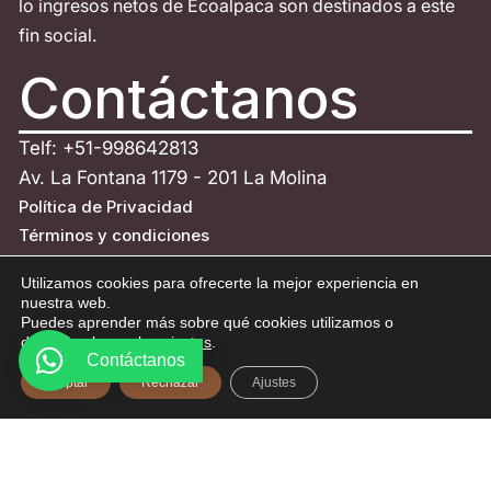
lo ingresos netos de Ecoalpaca son destinados a este
fin social.
Contáctanos
Telf: +51-998642813
Av. La Fontana 1179 - 201 La Molina
Política de Privacidad
Términos y condiciones
Política de devoluciones y reembolsos
Utilizamos cookies para ofrecerte la mejor experiencia en
Descargo de Responsabilidad
nuestra web.
Copyright
Puedes aprender más sobre qué cookies utilizamos o
desactivarlas en los
ajustes
.
ESCRÍBENOS
Contáctanos
Aceptar
Rechazar
Ajustes
© Todos los derechos reservados - Eco Alpaca 2026