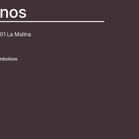
anos
201 La Molina
embolsos