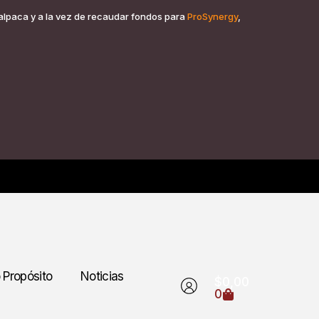
 alpaca y a la vez de recaudar fondos para
ProSynergy
,
 Propósito
Noticias
$
0,00
0