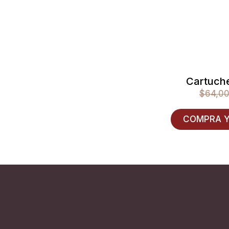
Cartuch
$
64,0
COMPRA Y