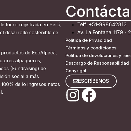
Contáct
 de lucro registrada en Perú,
Telf: +51-998642813
l desarrollo sostenible de
Av. La Fontana 1179 - 
Política de Privacidad
Términos y condiciones
 productos de EcoAlpaca,
Política de devoluciones y re
ctores alpaqueros,
Descargo de Responsabilidad
dos (Fundraising) de
Copyright
sión social a más
ESCRÍBENOS
l 100% de lo ingresos netos
l.