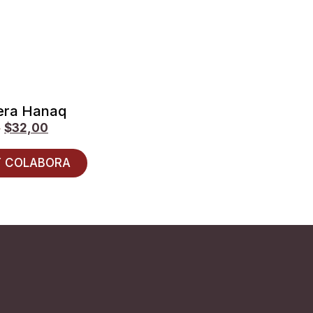
era Hanaq
0
$
32,00
 COLABORA