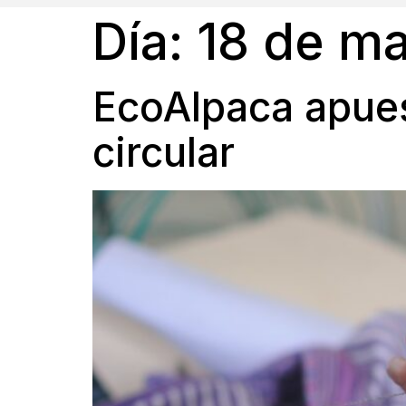
Día:
18 de m
EcoAlpaca apuest
circular