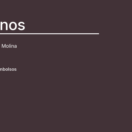
anos
a Molina
embolsos