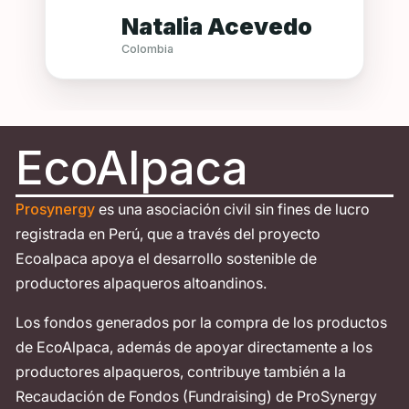
esas piezas de arte tan prolijas y
Natalia Acevedo
hermosas, nos recuerdan la importancia
Colombia
de la conservación de nuestras
tradiciones.
También aprovecho para agradecer la
atención en el proceso de compra para
EcoAlpaca
mi visita a su hermoso país... Yanetzi
dispuesta y colaborativa, su gerente
apasionada por su producto... que gran
Prosynergy
es una asociación civil sin fines de lucro
trabajo.
registrada en Perú, que a través del proyecto
Les comparto algunas fotos de mi viaje
Ecoalpaca apoya el desarrollo sostenible de
realizadas por el fotógrafo
productores alpaqueros altoandinos.
@mariocarvajal ❤️
Los fondos generados por la compra de los productos
de EcoAlpaca, además de apoyar directamente a los
productores alpaqueros, contribuye también a la
Recaudación de Fondos (Fundraising) de ProSynergy