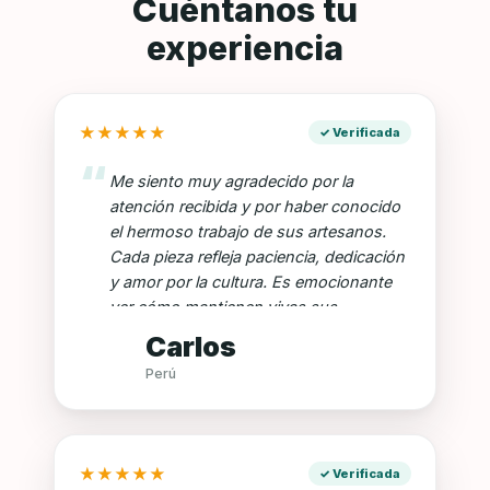
Cuéntanos tu
experiencia
★
★
★
★
★
Me siento muy agradecido por la
atención recibida y por haber conocido
el hermoso trabajo de sus artesanos.
Cada pieza refleja paciencia, dedicación
y amor por la cultura. Es emocionante
ver cómo mantienen vivas sus
tradiciones a través del arte. Felicito a
Carlos
todo el equipo por su compromiso,
Perú
amabilidad y pasión por lo que hacen.
★
★
★
★
★