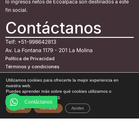
lo ingresos netos de Ecoalpaca son destinados a este
fin social.
Contáctanos
Telf: +51-998642813
Av. La Fontana 1179 - 201 La Molina
Política de Privacidad
Términos y condiciones
Política de devoluciones y reembolsos
Utilizamos cookies para ofrecerte la mejor experiencia en
Descargo de Responsabilidad
nuestra web.
Copyright
Puedes aprender más sobre qué cookies utilizamos o
desactivarlas en los
ajustes
.
ESCRÍBENOS
Contáctanos
Aceptar
Rechazar
Ajustes
© Todos los derechos reservados - Eco Alpaca 2026